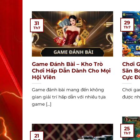
29
31
Th7
Th7
Game Đánh Bài – Kho Trò
Chơi 
Chơi Hấp Dẫn Dành Cho Mọi
Săn B
Hội Viên
Cực Đ
Game đánh bài mang đến không
Chơi gam
gian giải trí hấp dẫn với nhiều tựa
được nhi
game [...]
25
Th7
21