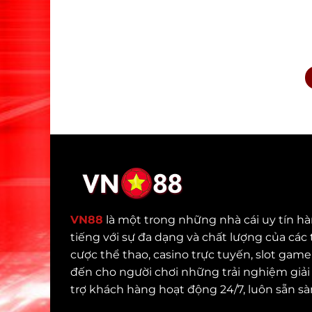
VN88
là một trong những nhà cái uy tín hà
tiếng với sự đa dạng và chất lượng của các 
cược thể thao, casino trực tuyến, slot ga
đến cho người chơi những trải nghiệm giải t
trợ khách hàng hoạt động 24/7, luôn sẵn sà