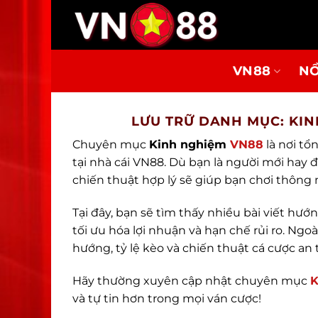
Bỏ
qua
nội
dung
VN88
NỔ
LƯU TRỮ DANH MỤC:
KIN
Chuyên mục
Kinh nghiệm
VN88
là nơi tổ
tại nhà cái VN88. Dù bạn là người mới hay 
chiến thuật hợp lý sẽ giúp bạn chơi thông
Tại đây, bạn sẽ tìm thấy nhiều bài viết hướ
tối ưu hóa lợi nhuận và hạn chế rủi ro. Ngo
hướng, tỷ lệ kèo và chiến thuật cá cược an 
Hãy thường xuyên cập nhật chuyên mục
K
và tự tin hơn trong mọi ván cược!