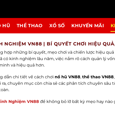
 HŨ
THỂ THAO
XỔ SỐ
KHUYẾN MÃI
K
H NGHIỆM VN88 | BÍ QUYẾT CHƠI HIỆU QUẢ
ng hợp những bí quyết, mẹo chơi và chiến lược hiệu qu
đã có kinh nghiệm lâu năm, việc nắm rõ cách quản lý vốn
 minh và hiệu quả hơn.
ng dẫn chi tiết về cách chơi
nổ hũ VN88
,
thể thao VN88
ài ra, chuyên mục còn chia sẻ các phân tích chuyên sâu t
toàn.
inh Nghiệm VN88
để không bỏ lỡ bất kỳ mẹo hay nào g