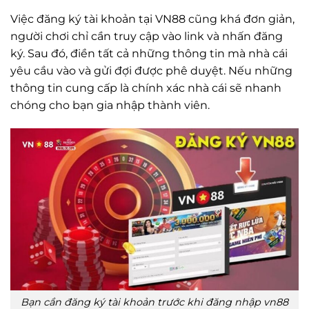
Việc đăng ký tài khoản tại VN88 cũng khá đơn giản,
người chơi chỉ cần truy cập vào link và nhấn đăng
ký. Sau đó, điền tất cả những thông tin mà nhà cái
yêu cầu vào và gửi đợi được phê duyệt. Nếu những
thông tin cung cấp là chính xác nhà cái sẽ nhanh
chóng cho bạn gia nhập thành viên.
Bạn cần đăng ký tài khoản trước khi đăng nhập vn88